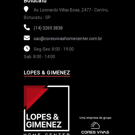
Botucatu
Av. Leonardo Villas Boas, 2477 - Centro,
Botucatu - SP
(14) 3269.3838
sac@coresvivashomecenter.com.br
Seg-Sex: 8:00 - 19:00
Sab: 8:00 - 14:00
LOPES & GIMENEZ