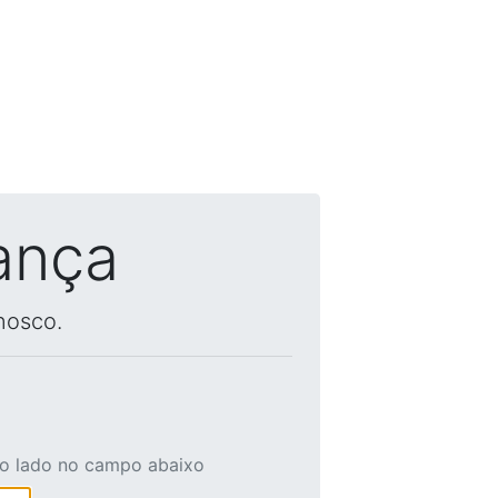
ança
nosco.
ao lado no campo abaixo