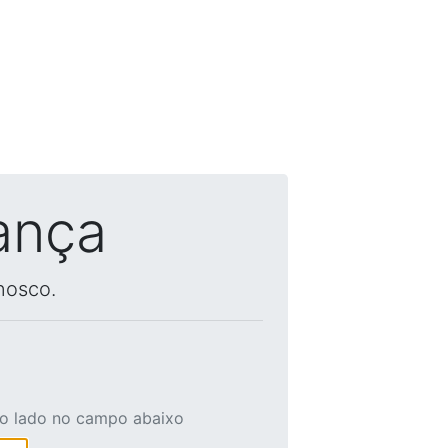
ança
nosco.
ao lado no campo abaixo