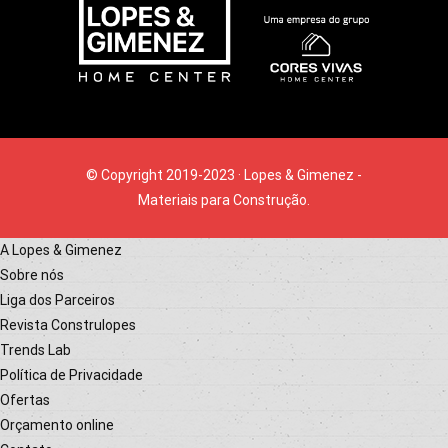
© Copyright 2019-2023 · Lopes & Gimenez -
Materiais para Construção.
A Lopes & Gimenez
Sobre nós
Liga dos Parceiros
Revista Construlopes
Trends Lab
Política de Privacidade
Ofertas
Orçamento online