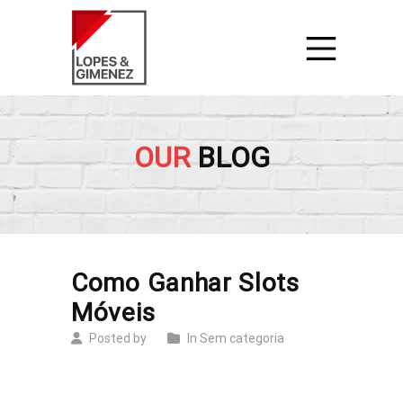
OUR
BLOG
Como Ganhar Slots
Móveis
Posted by
In Sem categoria