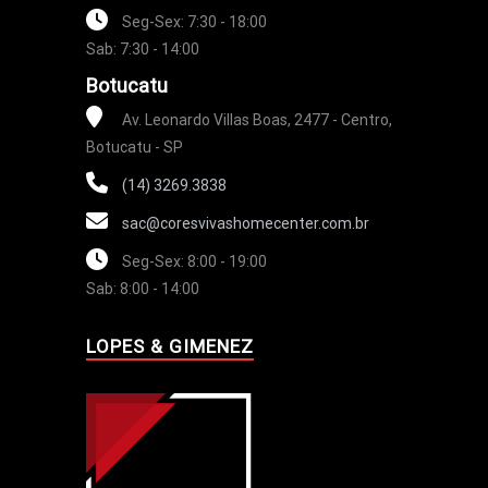
Seg-Sex: 7:30 - 18:00
Sab: 7:30 - 14:00
Botucatu
Av. Leonardo Villas Boas, 2477 - Centro,
Botucatu - SP
(14) 3269.3838
sac@coresvivashomecenter.com.br
Seg-Sex: 8:00 - 19:00
Sab: 8:00 - 14:00
LOPES & GIMENEZ