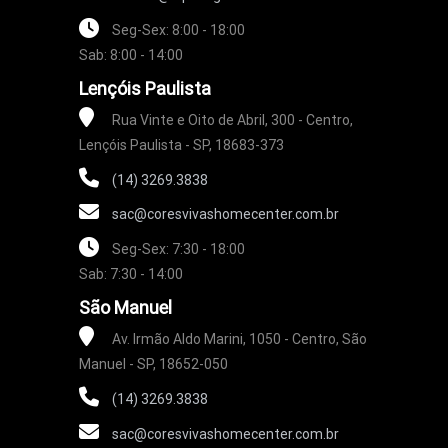
Seg-Sex: 8:00 - 18:00
Sab: 8:00 - 14:00
Lençóis Paulista
Rua Vinte e Oito de Abril, 300 - Centro,
Lençóis Paulista - SP, 18683-373
(14) 3269.3838
sac@coresvivashomecenter.com.br
Seg-Sex: 7:30 - 18:00
Sab: 7:30 - 14:00
São Manuel
Av. Irmão Aldo Marini, 1050 - Centro, São
Manuel - SP, 18652-050
(14) 3269.3838
sac@coresvivashomecenter.com.br