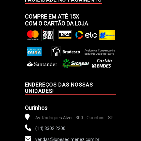
COMPRE EM ATÉ 15X
COM O CARTÃO DA LOJA
ENDEREÇOS DAS NOSSAS
UNIDADES!
Ourinhos
Av. Rodrigues Alves, 300 - Ourinhos - SP
(14) 3302.2200
vendas@lopesegimenez.com.br