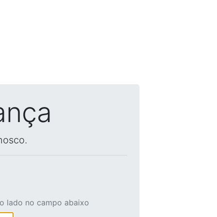
ança
nosco.
ao lado no campo abaixo